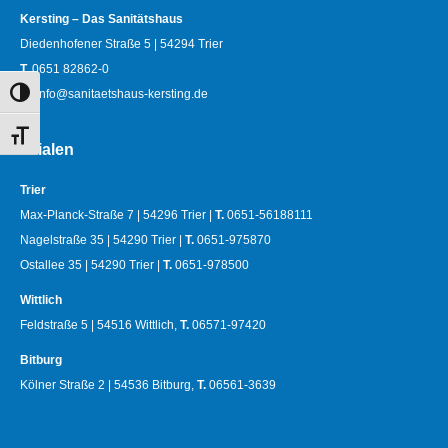
Kersting – Das Sanitätshaus
Diedenhofener Straße 5 | 54294 Trier
T.
0651 82862-0
M.
info@sanitaetshaus-kersting.de
Umschalten auf hohe Kontraste
Schrift vergrößern
Filialen
Trier
Max-Planck-Straße 7 | 54296 Trier |
T.
0651-56188111
Nagelstraße 35 | 54290 Trier |
T.
0651-975870
Ostallee 35 | 54290 Trier |
T.
0651-978500
Wittlich
Feldstraße 5 | 54516 Wittlich,
T.
06571-97420
Bitburg
Kölner Straße 2 | 54536 Bitburg,
T.
06561-3639