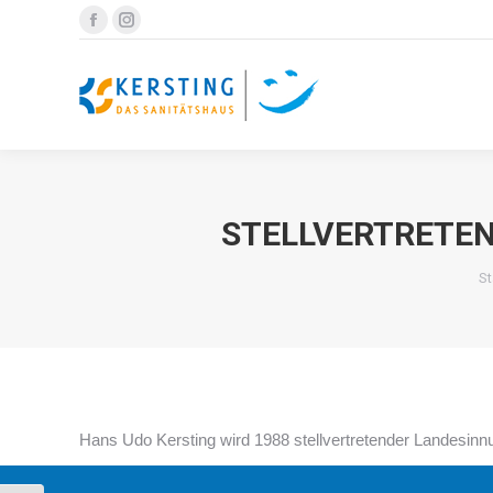
Facebook
Instagram
page
page
opens
opens
in
in
new
new
window
window
STELLVERTRETEN
Si
St
Hans Udo Kersting wird 1988 stellvertretender Landesinn