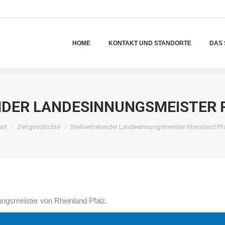
HOME
KONTAKT UND STANDORTE
DAS 
HOME
KONTAKT UND STANDORTE
DAS 
DER LANDESINNUNGSMEISTER 
e befinden sich hier:
art
Zeitgeschichte
Stellvertretender Landesinnungsmeister Rheinland Pf
ungsmeister von Rheinland Pfalz.