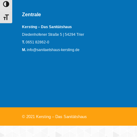
Umschalten auf hohe Kontraste
Zentrale
Schrift vergrößern
Kersting – Das Sanitätshaus
Diedenhofener Straße 5 | 54294 Trier
T.
0651 82862-0
M.
info@sanitaetshaus-kersting.de
© 2021 Kersting – Das Sanitätshaus