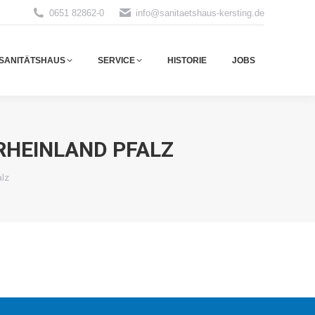
0651 82862-0
info@sanitaetshaus-kersting.de
SANITÄTSHAUS
SERVICE
HISTORIE
JOBS
SANITÄTSHAUS
SERVICE
HISTORIE
JOBS
RHEINLAND PFALZ
alz