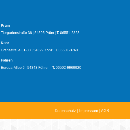
Prüm
Tiergartenstraße 36 | 54595 Prüm |
T.
06551-2823
Konz
Granastraße 31-33 | 54329 Konz |
T.
06501-3763
Föhren
Europa-Allee 6 | 54343 Föhren |
T.
06502-9969920
Datenschutz
|
Impressum
|
AGB