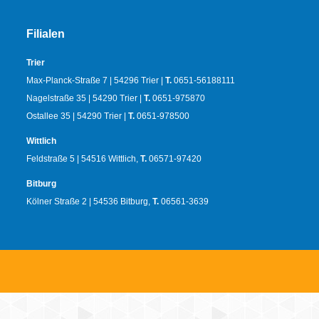
Filialen
Trier
Max-Planck-Straße 7 | 54296 Trier |
T.
0651-56188111
Nagelstraße 35 | 54290 Trier |
T.
0651-975870
Ostallee 35 | 54290 Trier |
T.
0651-978500
Wittlich
Feldstraße 5 | 54516 Wittlich,
T.
06571-97420
Bitburg
Kölner Straße 2 | 54536 Bitburg,
T.
06561-3639