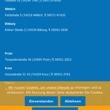
Ostallee 35 | 54290 Trier |
T.
0651-978500
Wittlich
Feldstraße 5 | 54516 Wittlich,
T.
06571-97420
Bitburg
Kölner Straße 2 | 54536 Bitburg,
T.
06561-3639
Prüm
Tiergartenstraße 36 | 54595 Prüm |
T.
06551-2823
Konz
Granastraße 31-33 | 54329 Konz |
T.
06501-3763
Föhren
Wir nutzen Cookies, um unsere Dienste zu erbringen und zu
Europa-Allee 6 | 54343 Föhren |
T.
06502-9969920
verbessern. Mit Nutzung dieser Seite akzeptieren Sie Cookies.
Einverstanden
Ablehnen