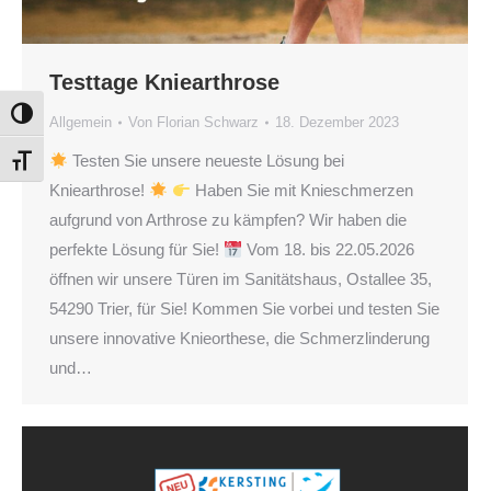
Testtage Kniearthrose
Umschalten auf hohe Kontraste
Allgemein
Von
Florian Schwarz
18. Dezember 2023
Testen Sie unsere neueste Lösung bei
Schrift vergrößern
Kniearthrose!
Haben Sie mit Knieschmerzen
aufgrund von Arthrose zu kämpfen? Wir haben die
perfekte Lösung für Sie!
Vom 18. bis 22.05.2026
öffnen wir unsere Türen im Sanitätshaus, Ostallee 35,
54290 Trier, für Sie! Kommen Sie vorbei und testen Sie
unsere innovative Knieorthese, die Schmerzlinderung
und…