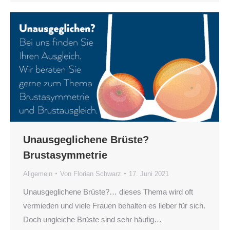
Unausgeglichene Brüste?
Brustasymmetrie
Allgemein
Von
Florian Schwarz
17. Juni 2021
Unausgeglichene Brüste?… dieses Thema wird oft
vermieden und viele Frauen behalten es lieber für sich.
Doch ungleiche Brüste sind sehr häufig…